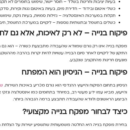
בעיות יציבות וחריגות בשלד
– חוסר יישור, שימוש בחומרים לא תקניי
כשלי איטום ובידוד
– חדירת מים, בעיות באיטום גגות וקירות, סדקי
תקלות במערכות האינסטלציה
– נזילות סמויות, בעיות ניקוז, שימ
כשלים בחשמל ובתשתיות נוספות
– ליקויים במערכת החשמל, חיבור
פיקוח בנייה – לא רק לאיכות, אלא גם לחי
מפקח בנייה אינו רק גורם שמוודא שהעבודה מתבצעת כשורה – הוא גם חו
התיקון של ליקויים לאחר סיום הבנייה עשויות להיות יקרות בהרבה מההשקעה 
מונעים חריגות מהתקציב שנקבע.
פיקוח בנייה – הניסיון הוא המפתח
הניסיון בתחום הפיקוח והייעוץ ההנדסי הוא גורם מכריע באיכות השירות.
של
והייעוץ, מביא עמו ידע מעשי רב, במיוחד בתחומים כמו אינסטלציה ונזק
הביצוע הראשונים ולוודא שהעבודה תתבצע ברמה הגבוהה ביותר.
כיצד לבחור מפקח בנייה מקצועי?
בחירת מפקח בנייה היא החלטה משמעותית שתשפיע ישירות על הצלחת הפר