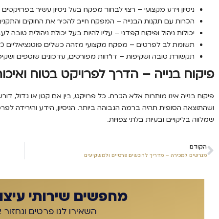
ניסיון וידע מקצועי
– רצוי לבחור מפקח בעל ניסיון עשיר בפרויקטים מג
הכרות עם תקנות הבנייה
– המפקח חייב להכיר את החוקים והתקנים
יכולות ניהול ופיקוח קפדני
– עליו להיות בעל יכולת ניהולית טובה לע
תשומת לב לפרטים
– מפקח מקצועי מזהה כשלים פוטנציאליים 
תקשורת טובה ושקיפות
– דו"חות מפורטים, עדכונים שוטפים ושקי
פיקוח בנייה – הדרך לפרויקט בטוח ואיכות
פיקוח בנייה אינו מותרות אלא הכרח. כל פרויקט, בין אם קטן או גדול, דו
ושהתוצאה הסופית תהיה ברמה הגבוהה ביותר. הניסיון, הידע והירידה לפר
שמלווה בליקויים ובעיות בלתי צפויות.
הקודם
מגרשים למכירה – מדריך לרוכשים פרטיים ולמשקיעים
מחפשים שירותי עיצוב
השאירו לנו פרטים ונחזור 