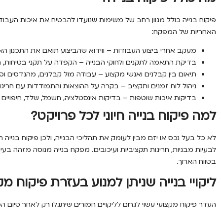
פיקוח בנייה כולל מגוון רחב של משימות שנועדו להבטיח את איכות העבוד
האחריות של המפקח:
מעקב אחרי ביצוע העבודות
– ווידוא שהביצוע תואם את התכנון האד
בדיקת התאמה לתקנים ולחוקי הבנייה
– הקפדה על תקני בטיחות, תש
תיאום בין קבלנים ואנשי מקצוע
– עבודה מול קבלנים, מהנדסים וס
ניהול לוח זמנים ותקציב
– בקרה על ההוצאות והתמודדות עם חריגו
בדיקות איכות שוטפות
– בדיקות אינסטלציה, חשמל, שלד, חיפויים
למה פיקוח בנייה חיוני לכל פרויקט?
לא כל בעל נכס או יזם מבין לעומק את תהליכי הבנייה, ולכן פיקוח בנייה הו
לבעיות מבניות, חריגות תקציביות ועיכובים. מפקח בנייה מנוסה מזהה בע
בטווח הארוך.
ליקויי בנייה שניתן למנוע בעזרת פיקוח מק
העדר פיקוח מקצועי עשוי לגרום לליקויים חמורים שיתגלו רק לאחר סיום הפרו