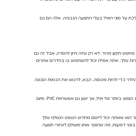
 על סוגי הויניל בעלי התנועה הגבוהה. אלה הם גם
חפש תיקון מהיר. לא רק שזה ניתן להסרה, אבל זה גם
רות שלך. אתה אפילו יכול להשתמש בו בחדרים אחרים
חדר כדי להיות מכוסה. הבא, לרכוש את הכמות הנכונה
מניות של לואו הרבה מותגים של טפט קליפה ומקל נשלפים. ויניל הוא הסוג הנפוץ ביותר של ויניל, אך ישנן גם אפשרויות PVC. סיום
ותר הוא שאתה יכול ליישם מחדש הטפט הנשלף שלך
בפני דמעות, מה שהופך אותו מושלם לאזורי תנועה