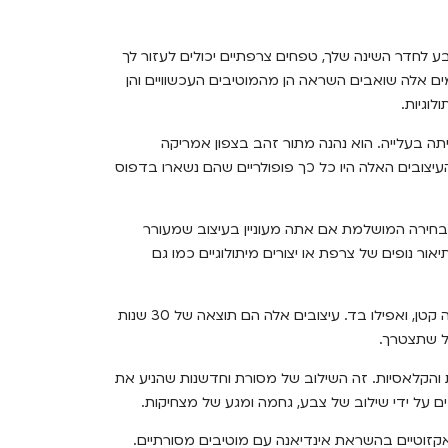
לחדר השינה שלך, טפחים צרפתיים יכולים לעזור לך
ם אלה שואבים השראה הן מהמוטיבים העכשוויים והן
לוגיות.
ת של טפטים נופיים הייתה בעלייה. הוא נהנה מתור זהב בצפון אמריקה
העיצובים האלה היו כל כך פופולריים שהם נשארו בדפוס
הבחירה המושלמת אם אתה מעוניין בעיצוב שמעורר
נופים של צרפת או יצורים מיתולוגיים כמו גם
אוסף הטפטים של אנה פרנץ 'כולל עיצובים אייקוניים, הדפסים בקנה מידה קטן, ואפילו בד. עיצובים אלה הם תוצאה של 30 שנות
דל שתצטרך.
והקלאסיות. זה השילוב של מסורת וחדשנות שהניע את
ם על ידי שילוב של צבע, גחמה ומגע של מצחיקות.
זוטיים בהשראת אינדיאנה עם מוטיבים מסורתיים.