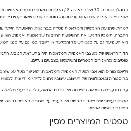
במהלך שנות ה-70 של המאה ה-19, הרעיונות מאחורי
אנגלופילים אמריקאים התוודעו לתנועה. תומכיו האמינו שאובייקטים צריכי
למרות שתנועת האמנויות והמלאכות נוסדה בבריטניה, השפעתה הייתה עולמ
החברה. תומכיו הדגישו את ההשפעות החיוביות של אמנות ואמנות. הוא עיצב
היא השפיעה גם על סגנון השינגל והמלכה אן ריוובל, כמו גם על סגנון המו
הדור הראשון של מעצבי האמנויות והמלאכות היה בהשראת הטבע, התמזגו
מוטיבים מהאזורים הכפריים והשתמשו בצבעים נועזים.
ויליאם מוריס
בהיסטוריה ובאבולוציה של העיצוב. עיצוביו ניתנים לזיהוי מיידי וניתן למצו
עבודתו עוררה השראה ביצירתה של גילדת המאה, גילדה לבעלי מלאכה.
ארכיון העיצוב יוצר מחדש תבניות של העבר על חומרים באיכות גבוהה. י
כמו גם תקופות אחרות.
טפטים המיוצרים מסין