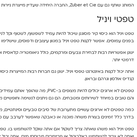
המותג שותף גם עם Zuber et Cie, החברה היחידה שעדיין מייצרת ניירות נוף.
טפטי ויניל
טפט ויניל הוא כיסוי קיר מסוגנן שיכול להיות עמיד לשפשוף, לשטוף וקל לני
בפנים עמוסים. אפשר לקנות טפט ויניל במגוון עיצובים ודפוסים, שישלימו א
ישנן אפשרויות רבות לבחירת צבעים ומרקמים, כולל גיאומטריה קלאסית ופ
דרמטי יותר.
אתה יכול לקנות באינטרנט טפסי ויניל. ישנן גם חברות רבות המייצרות כיסוי
קנדיס אולסון וגרהם ובראון.
טפטים לא ארוגים יכולים להיות מצופים ב
והם טובים במיוחד לשירותים ומטבחים. הם גם ניתנים לנשימה וחופשיים 
כמה טפטים לא ארוגים עשויים מתערובת של סיבים טבעיים וסינתטיים, מה
בדרך כלל זמינים בצורת משחה מוכנה או כאבקה שאפשר לערבב עם מי
טפט ויניל הוא משהו שאתה צריך לשקול אם אתה שוקל להשתמש בו. טפט ו
ואתה לא צריך להשתמש באלכוהול או פריימרים מבוססי מים. אתה יכול ל