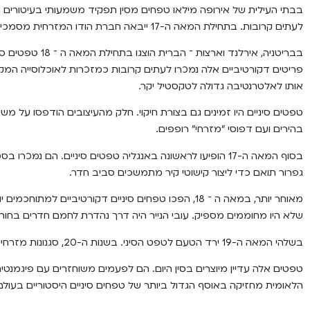
לעתים קרובות. בתחילת המאה ה-17 ייבאה חברת הודו המזרחית מסמכים סיניים לשימוש בנתיבי המסחר האירופיים שלה.
בבריטניה, אירלנד ו
פריטים דקורטיביים אלה נמכרו לעתים קרובות כמזכרות לאוכלוסייה המקומ
אותו לאלטרנטיבה גדולה לטקסטיל יקר.
טפטים סיניים היו זמינים גם בצורת חיקוי. חלק מהעיצובים הודפסו על משי 
בהירים ועם דפוסי ”מזרחי” רופפים.
גפרור תואם כדי ליצור קישוטי קיר מתמשכים סביב חדר.
מאוחר יותר, במאה ה ־ 18, הפכו טפחים סיניים דקורטיביים
שלא היו מחוממים מספיק. עובי הנייר היה דרך נהדרת לחמם חדרים בחורף
בשלהי המאה ה-19 ירד הטעם לטפט הסיני. בשנות ה-20, סגנונות מזרחיים ראו תחייה קצרה.
טפטים אלה עדיין מיוצרים בסין היום. הם לפעמים משוחזרים עם פיגמנטים
הלאומית מחזיקה באוסף הגדול ביותר של טפחים סיניים היסטוריים בעולם. האוסף ש