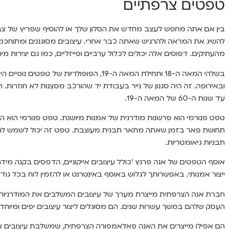
טפטים צרפתיים
בין אם אתה מחפש לעצב מחדש את הסלון שלך או להוסיף שפריץ של צבע 
להשיג את המראה ולהרגיש שאתה כבר אחרי. עיצובים מסוגננים ומתוחכמי
מהעתיקים. דפוסים אלה יכולים לכלול ערביים ופייזליים, כמו גם יצירות מיתו
בשלהי המאה ה-18 ותחילת המאה ה-19, הפופולריו
ובאירופה. זה היה סגנון של נייר בעבודת יד שהורכב מסצנות לא חוזרות. 
עד שנות ה-60 של המאה ה-19.
טפט פנורמי הוא פרשנות מודרנית של אמנות מיושנת. טפט פנורמי הוא 
תחושת פאר בזמן שאתה מתאר תבנית מעוצבת. טפט זה יכול לשמש לתיאור 
תבניות גיאומטריות.
ייצור אמנותי. באפשרותך לגלוש באוסף באינטרנט או להזמין לוח בכל גו
חברת אנה הצרפתית מייצרת מערך של עיצובים המשלבים את המודרניות 
העסק שלהם במשך עשרות שנים. הם מסוגלים ליצור עיצובים יפים ומיוחדי
הם אפילו מייצרים את האנה פאלאמפורה הצרפתית, שמשלבת עיצובים אק