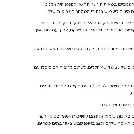
בבתי העילית של אירופה מילאו טפחים מסין תפקיד משמעותי בעיטורים הפנימיים במאות ה ־ 17 וה ־ 18. הנושא היה אקזוטי
ארצות ־ הברית הוצגו בתחילת המאה ה ־ 18 טפטים סיניים. זו הייתה תערובת של השפעות מערביות וסיניות.
ית. השילוב הייחודי שלו בין מרקם, צבע ועמידות הפך
או נייר, ואחרים צוירו ביד. הדפסים אלה הודפסו בצבעים
בסוף המאה ה-17 הופיעו לראשונה באנגליה טפטים סיניים. הם נמכרו בסטים של 25 עד 40 חלקים. לעתים קרובות הם סופקו עם
 למתוחכמים יותר. הם שימשו לכיסוי סדקים בקירות ולבידוד חדרים
.
 באיכות שימור, או שהם עשויים להישאר בסיטו. הקרן
להם מוצג באופן קבוע ב-18 בתים כפריים.