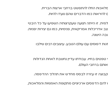
 תנועת האמנויות והמלאכות החלו להתפשט ברחבי ארצות הברית.
ם להיראות כמו הדברים שהם נועדו להיות.
ית. זו הייתה תנועה שעקרונותיה השפיעו על כל היבטי
 אדריכלות אמריקאית, פנימיות, כמו גם יצירות יפניות.
שבה הישנה.
ת דפוסים עם עולם הטבע. עיצובים רבים שילבו
 הוא אבי תנועת האמנויות והמלאכות. הוא יצר מעל 50 עיצובי טפטים בחייו. עבודתו עדיין נחשבת לאחת הגדולות
א אותם ברחבי העולם.
 קבוצה זו עזרה לבסס מחדש את תהליך ההדפסה.
ש להם הדפסים ארכיוניים מתקופת האמנויות והמלאכות,