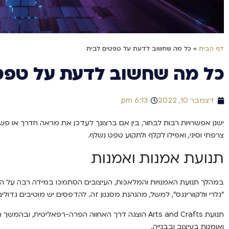
דף הבית
»
כל מה שחשוב לדעת על טפטים לבית
כל מה שחשוב לדעת על טפט
דצמבר 10, 2022
6:13 pm
ישנן אפשרויות רבות לבחור, בין אם ברצונך לעדכן את מראה חדרך או פש
צרפתי וסיני, ואפילו לקלף ולתקוע טפט נשלף.
תנועת אמנות ואמנות
במהלך תנועת האמנויות והמלאכות, העיצובים הסתמכו במידה רבה על הטב
”גלרי וולקוורינגס”, למשל, מהנהנת מסגנון זה. להדפסים יש מוטיבים גדולי
תנועת Arts and Crafts הוצגה דרך האחווה הפרה-רפאליטי
ואומנות בעיצוב ובבנייה.