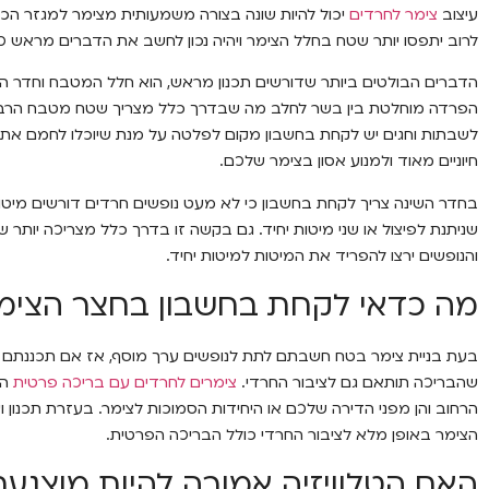
עיצוב
צימר לחרדים
יכול להיות שונה בצורה משמעותית מצימר למגזר הכל
לרוב יתפסו יותר שטח בחלל הצימר ויהיה נכון לחשב את הדברים מראש כב
הדברים הבולטים ביותר שדורשים תכנון מראש, הוא חלל המטבח וחדר הש
הפרדה מוחלטת בין בשר לחלב מה שבדרך כלל מצריך שטח מטבח הרבה יו
לשבתות וחגים יש לקחת בחשבון מקום לפלטה על מנת שיוכלו לחמם את ה
חיוניים מאוד ולמנוע אסון בצימר שלכם.
בחדר השינה צריך לקחת בחשבון כי לא מעט נופשים חרדים דורשים מיטות
שניתנת לפיצול או שני מיטות יחיד. גם בקשה זו בדרך כלל מצריכה יות
והנופשים ירצו להפריד את המיטות למיטות יחיד.
מה כדאי לקחת בחשבון בחצר הצימ
בעת בניית צימר בטח חשבתם לתת לנופשים ערך מוסף, אז אם תכננתם 
שהבריכה תותאם גם לציבור החרדי.
צימרים לחרדים עם בריכה פרטית
הי
הרחוב והן מפני הדירה שלכם או היחידות הסמוכות לצימר. בעזרת תכנון ו
הצימר באופן מלא לציבור החרדי כולל הבריכה הפרטית.
האם הטלוויזיה אמורה להיות מוצנע