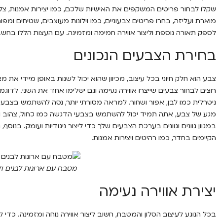
שקלו לבחור פריטים המשקפים את האישיות שלכם, כמו יצירות אמנות, צלחות
מוארת ועליזה, בחרו פריטים צבעוניים, כמו וילונות מעוצבים, שטיחים ומפו
לספק תאורה נוספת וליצור אווירה חמימה ומזמינה. עם העצות הללו בחשבון
בחירת הצבעים הנכונים
צבע הוא חלק חיוני בכל עיצוב, מכיוון שהוא יכול לשנות באופן מיידי את 
רוצים לבחור צבעים שייצרו אווירה נעימה וגם ישלימו אחד את השני. לדוג
ניטרלית כמו לבן, אפור ושחור. למראה מסורתי יותר, נסה להשתמש בצבעים
מגע של צבע, אתה תמיד יכול להשתמש בצבעי הדגשה כמו כחול, צהוב וי
במגוון גוונים וגוונים בערכת הצבעים שלך כדי ליצור ניגודיות ועומק. בנוס
הקיימים בחדר, כמו רהיטים ויצירות אמנות.
מטבח עם ארונות לבנים ו
יצירת אווירה נעימה
בכל הנוגע לעיצוב הסלון והמטבח, חשוב ליצור אווירה נוחה ומזמינה. כדי 