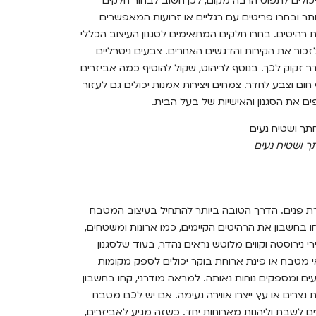
כולים לתפוס הרבה מקום, לכן חשוב לבחור חלקים
תר ובחרו פריטים עם רגליים או זרועות המאפשרים
רהיטים. בחרו חלקים המתאימים לסגנון העיצוב הכללי
כור את הקירות והדגשים האחרים. צבעים ניטרליים
 זקוק לכך. בנוסף לריהוט, שקול להוסיף כמה אביזרים
חום וצבע לחדר. צמחים ויצירות אמנות יכולים גם לעזור
ים את הסגנון והאישיות של בעל הבית.
תך ושטיח נעים
ירת פנים. הדרך הטובה ביותר להתחיל בעיצוב המטבח
 בחשבון את הרהיטים הקיימים, כמו ארונות ומשטחים,
 נירוסטה וקווים מלוטש נראים נהדר, בעוד שלסגנון
 אי מטבח או פינת ארוחת בוקר יכולים לספק מקומות
ם ומספקים נוחות נאותה. למראה מודרני, קחו בחשבון
צרים או עץ ייצרו אווירה נעימה. אם יש לכם מטבח
ם לשבת וליהנות מארוחות יחד. כשזה מגיע לאביזרים,