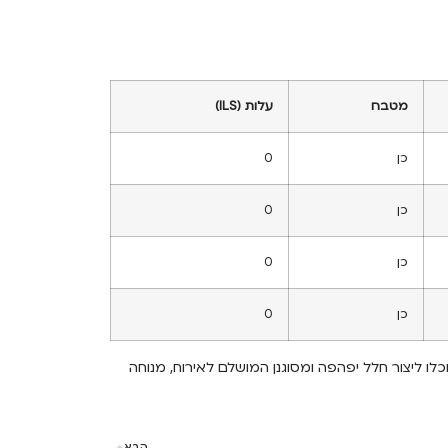
מטבח
עלות (ILS)
כן
0
כן
0
כן
0
כן
0
וכלו ליצור חלל יפהפה ומסוגנן המושלם לאירוח, מנוחה
הבא