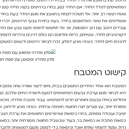
מזמין. קחו בחשבון את גודל החדר בבחירת רהיטים. ספה גדולה או חתך י
המתאימים לגודל החדר. אם החדר קטן, בחרו ברהיטים בקנה מידה קטן יו
שטח רצפה רב יותר. אל תשכח לקחת בחשבון את סגנון החדר בעת בחירת 
ומשלימים את שאר האלמנטים בחדר. בעת בחירת צבעי הרהיטים, זכרו לז
עובדים היטב עם רוב הסגנונות, אך אל תחששו להוסיף מעט צבע אם החדר
דקורטיביים לחדר. שטיחים, כריות ותליונים הם כולם דרכים נהדרות להוסיף 
להכניס חיים לחדר. כשזה מגיע לסלון, זכרו לבחור רהיטים ודגשים המשקפ
סלון מודרני ומסוגנן עם ספת ח
קישוט המטבח
המטבח הוא אחד החדרים החשובים בבית, וחיוני ליצור אווירה נוחה ומסב
היא לבחור סגנון וערכת צבעים המתאימים לטעם ולאורח החיים שלכם. קחו
והחליטו באילו צבעים וחומרים תרצו להשתמש. עבור מטבח מודרני, מכשירי
מסורתי יותר, עץ ונצרים ייצרו תחושה חמימה וביתית. כשזה מגיע לריהוט,
ישיבה ועבודה נוספים. בחרו כיסאות ושרפרפים התואמים את ערכת הצבעי
כסאות מתכת או כסאות בר, בעוד שבשביל תחושה מסורתית יותר, כסאות נ
גדול, שקול להוסיף שולחן אוכל וכיסאות כדי לספק מקום למשפחה ולחברי