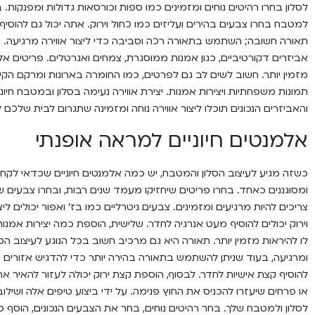
לסלון בחרו רהיטים נוחים ומזמינים כמו ספות וכורסאות גדולות ומפנקות. ב
למטבח בחרו צבעים בהירים ועליזים כמו כחול וירוק. אתה יכול גם להוסיף 
תאורה חשובה; השתמש בתאורה רכה וסביבה כדי ליצור אווירה מרגיעה. כד
אביזרים דקורטיביים, כגון אמנות ממוסגרת, צמחים ואגרטלים. פריטים אלה
מזמין יותר. חשוב לשים לב גם לפרטים, כמו החומרה בארונות ומרקם הקירו
תמונות משפחתיות ויצירות אמנות. יצירת אווירה נעימה בסלון ובמטבח חיוני
והאביזרים הנכונים תוכלו ליצור אווירה נוחה ומזמינה שתגרום לבית שלכם ל
אלמנטים חיוניים למראה אופנתי
כשזה מגיע לעיצוב הסלון והמטבח, יש כמה אלמנטים חיוניים שכדאי לקחת
ומסוגננים כאחד. בחרו פריטים שיחזיקו מעמד שנים רבות, ובחרו צבעים 
צריכים להיות מרגיעים ומזמינים. צבעים ניטרליים כמו בז' ואפור יכולים לי
וירוק יכולים להוסיף מעט אנרגיה לחדר. שלישית, הוספת כמה יצירות אמנו
לו להיראות מזמין יותר. תאורה היא גם מרכיב חשוב בכל הנוגע לעיצוב הס
ומרגיעה, בעוד שניתן להשתמש בתאורה בהירה יותר כדי להדגיש אזורים ספ
להוסיף קצת אישיות לחדר. לבסוף, הוספת קצת ירוק יכולה לעזור להאיר את
או פרחים שיעזרו להכניס את החוץ פנימה. על ידי ביצוע טיפים אלה ושילוב
לסלון ולמטבח שלך. בחר רהיטים נוחים, בחר את הצבעים הנכונים, הוסף כמ